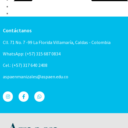
Contáctanos
Cll. 71 No. 7 -99 La Florida Villamaría, Caldas - Colombia
WhatsApp: (+57) 315 687 0834
Cel.: (+57) 317 640 2408
aspaenmanizales@aspaen.edu.co