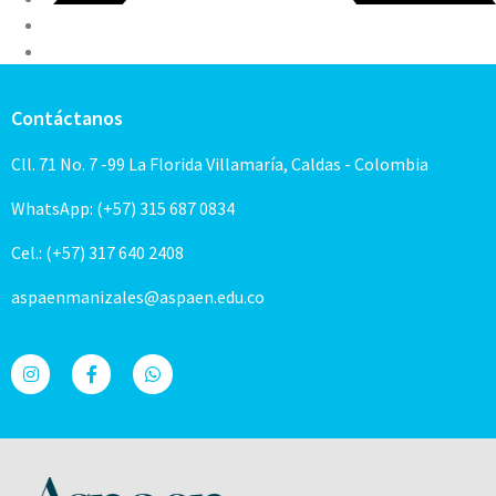
Contáctanos
Cll. 71 No. 7 -99 La Florida Villamaría, Caldas - Colombia
WhatsApp: (+57) 315 687 0834
Cel.: (+57) 317 640 2408
aspaenmanizales@aspaen.edu.co