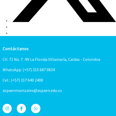
Contáctanos
Cll. 71 No. 7 -99 La Florida Villamaría, Caldas - Colombia
WhatsApp: (+57) 315 687 0834
Cel.: (+57) 317 640 2408
aspaenmanizales@aspaen.edu.co