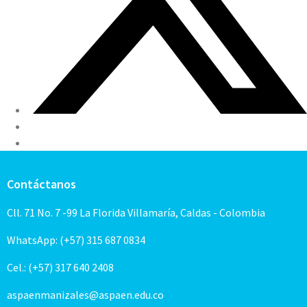
Contáctanos
Cll. 71 No. 7 -99 La Florida Villamaría, Caldas - Colombia
WhatsApp: (+57) 315 687 0834
Cel.: (+57) 317 640 2408
aspaenmanizales@aspaen.edu.co