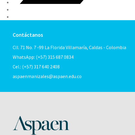
Contáctanos
Cll. 71 No. 7 -99 La Florida Villamaría, Caldas - Colombia
WhatsApp: (+57) 315 687 0834
Cel.: (+57) 317 640 2408
aspaenmanizales@aspaen.edu.co