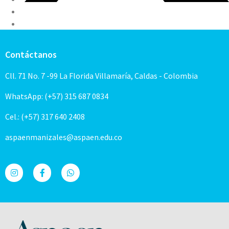
Contáctanos
Cll. 71 No. 7 -99 La Florida Villamaría, Caldas - Colombia
WhatsApp: (+57) 315 687 0834
Cel.: (+57) 317 640 2408
aspaenmanizales@aspaen.edu.co