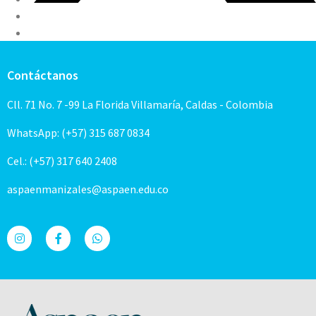
Contáctanos
Cll. 71 No. 7 -99 La Florida Villamaría, Caldas - Colombia
WhatsApp: (+57) 315 687 0834
Cel.: (+57) 317 640 2408
aspaenmanizales@aspaen.edu.co