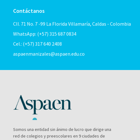
Contáctanos
Cll. 71 No. 7 -99 La Florida Villamaría, Caldas - Colombia
WhatsApp: (+57) 315 687 0834
Cel.: (+57) 317 640 2408
aspaenmanizales@aspaen.edu.co
Somos una entidad sin ánimo de lucro que dirige una
red de colegios y preescolares en 9 ciudades de