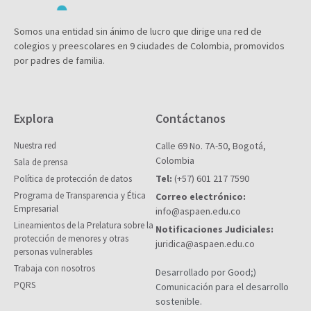
Somos una entidad sin ánimo de lucro que dirige una red de
colegios y preescolares en 9 ciudades de Colombia, promovidos
por padres de familia.
Explora
Contáctanos
Nuestra red
Calle 69 No. 7A-50, Bogotá,
Colombia
Sala de prensa
Tel:
(+57) 601 217 7590
Política de protección de datos
Programa de Transparencia y Ética
Correo electrónico:
Empresarial
info@aspaen.edu.co
Lineamientos de la Prelatura sobre la
Notificaciones Judiciales:
protección de menores y otras
juridica@aspaen.edu.co
personas vulnerables
Trabaja con nosotros
Desarrollado por Good;)
PQRS
Comunicación para el desarrollo
sostenible.