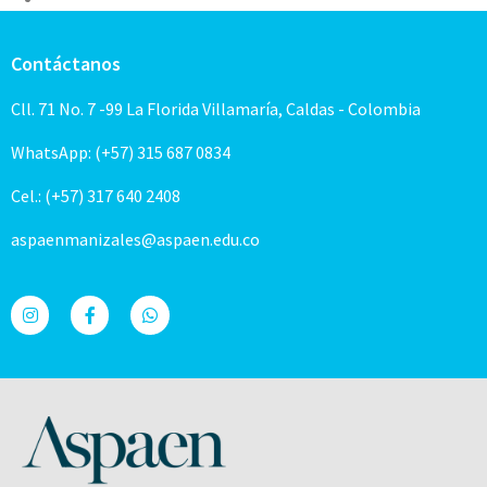
Contáctanos
Cll. 71 No. 7 -99 La Florida Villamaría, Caldas - Colombia
WhatsApp: (+57) 315 687 0834
Cel.: (+57) 317 640 2408
aspaenmanizales@aspaen.edu.co