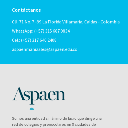
Contáctanos
Cll. 71 No. 7 -99 La Florida Villamaría, Caldas - Colombia
WhatsApp: (+57) 315 687 0834
Cel.: (+57) 317 640 2408
aspaenmanizales@aspaen.edu.co
Somos una entidad sin ánimo de lucro que dirige una
red de colegios y preescolares en 9 ciudades de