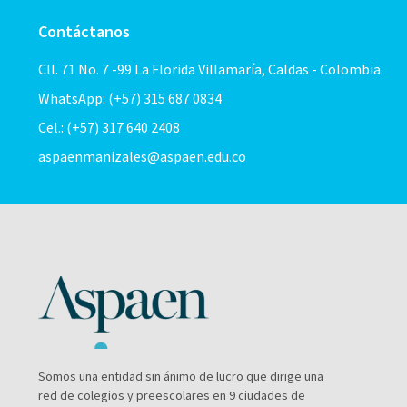
Contáctanos
Cll. 71 No. 7 -99 La Florida Villamaría, Caldas - Colombia
WhatsApp: (+57) 315 687 0834
Cel.: (+57) 317 640 2408
aspaenmanizales@aspaen.edu.co
Somos una entidad sin ánimo de lucro que dirige una
red de colegios y preescolares en 9 ciudades de