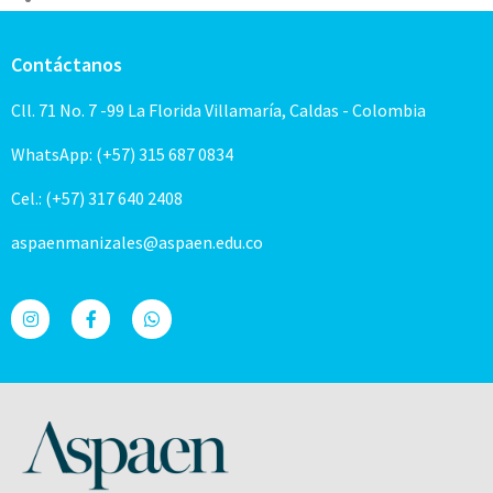
Contáctanos
Cll. 71 No. 7 -99 La Florida Villamaría, Caldas - Colombia
WhatsApp: (+57) 315 687 0834
Cel.: (+57) 317 640 2408
aspaenmanizales@aspaen.edu.co