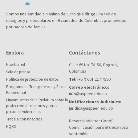
Somos una entidad sin ánimo de lucro que dirige una red de
colegios y preescolares en 9 ciudades de Colombia, promovidos
por padres de familia.
Explora
Contáctanos
Nuestra red
Calle 69 No. 7A-50, Bogotá,
Colombia
Sala de prensa
Tel:
(+57) 601 217 7590
Política de protección de datos
Programa de Transparencia y Ética
Correo electrónico:
Empresarial
info@aspaen.edu.co
Lineamientos de la Prelatura sobre la
Notificaciones Judiciales:
protección de menores y otras
juridica@aspaen.edu.co
personas vulnerables
Trabaja con nosotros
Desarrollado por Good;)
PQRS
Comunicación para el desarrollo
sostenible.