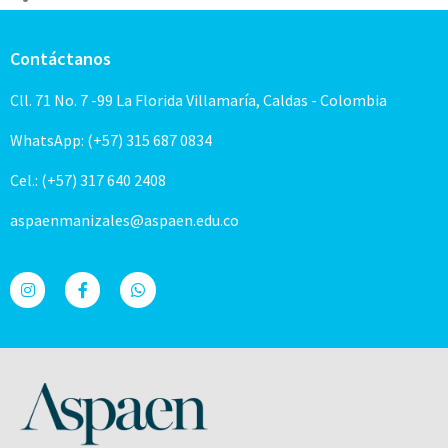
Contáctanos
Cll. 71 No. 7 -99 La Florida Villamaría, Caldas - Colombia
WhatsApp: (+57) 315 687 0834
Cel.: (+57) 317 640 2408
aspaenmanizales@aspaen.edu.co