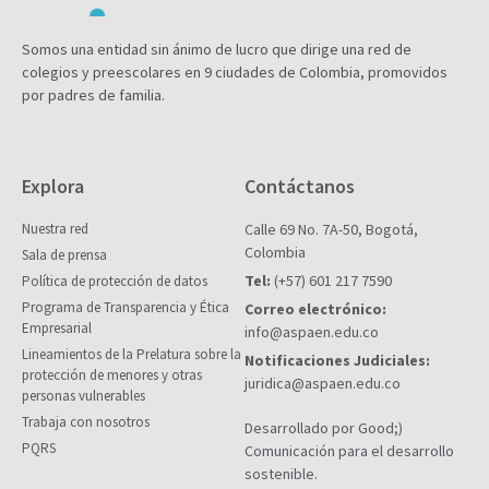
Somos una entidad sin ánimo de lucro que dirige una red de
colegios y preescolares en 9 ciudades de Colombia, promovidos
por padres de familia.
Explora
Contáctanos
Nuestra red
Calle 69 No. 7A-50, Bogotá,
Colombia
Sala de prensa
Tel:
(+57) 601 217 7590
Política de protección de datos
Programa de Transparencia y Ética
Correo electrónico:
Empresarial
info@aspaen.edu.co
Lineamientos de la Prelatura sobre la
Notificaciones Judiciales:
protección de menores y otras
juridica@aspaen.edu.co
personas vulnerables
Trabaja con nosotros
Desarrollado por Good;)
PQRS
Comunicación para el desarrollo
sostenible.