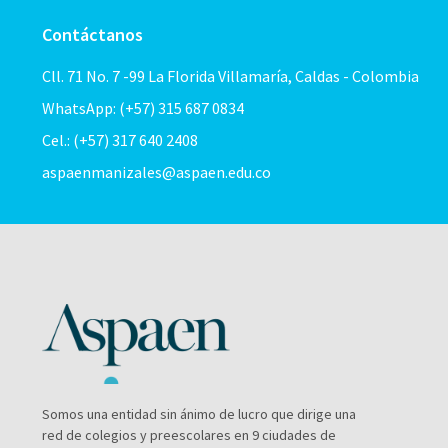
Contáctanos
Cll. 71 No. 7 -99 La Florida Villamaría, Caldas - Colombia
WhatsApp: (+57) 315 687 0834
Cel.: (+57) 317 640 2408
aspaenmanizales@aspaen.edu.co
Somos una entidad sin ánimo de lucro que dirige una
red de colegios y preescolares en 9 ciudades de