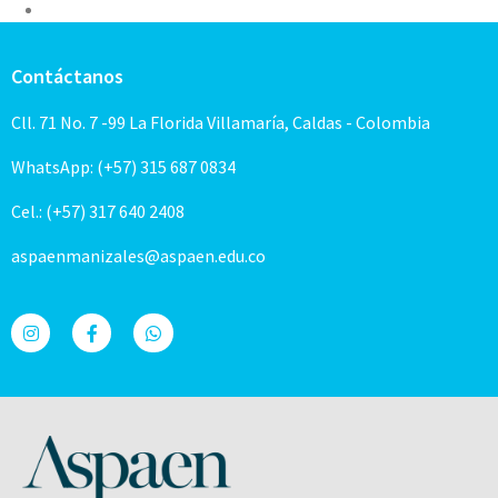
Contáctanos
Cll. 71 No. 7 -99 La Florida Villamaría, Caldas - Colombia
WhatsApp: (+57) 315 687 0834
Cel.: (+57) 317 640 2408
aspaenmanizales@aspaen.edu.co