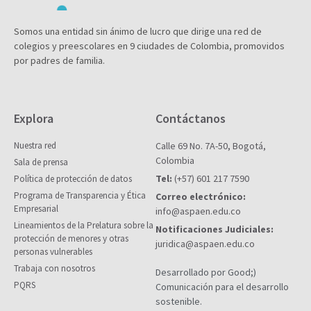
Somos una entidad sin ánimo de lucro que dirige una red de
colegios y preescolares en 9 ciudades de Colombia, promovidos
por padres de familia.
Explora
Contáctanos
Nuestra red
Calle 69 No. 7A-50, Bogotá,
Colombia
Sala de prensa
Tel:
(+57) 601 217 7590
Política de protección de datos
Programa de Transparencia y Ética
Correo electrónico:
Empresarial
info@aspaen.edu.co
Lineamientos de la Prelatura sobre la
Notificaciones Judiciales:
protección de menores y otras
juridica@aspaen.edu.co
personas vulnerables
Trabaja con nosotros
Desarrollado por Good;)
PQRS
Comunicación para el desarrollo
sostenible.