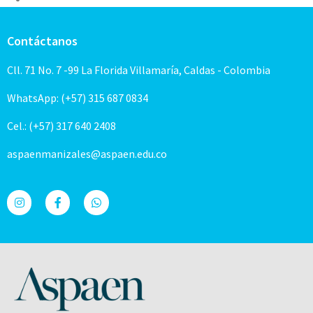
Contáctanos
Cll. 71 No. 7 -99 La Florida Villamaría, Caldas - Colombia
WhatsApp: (+57) 315 687 0834
Cel.: (+57) 317 640 2408
aspaenmanizales@aspaen.edu.co