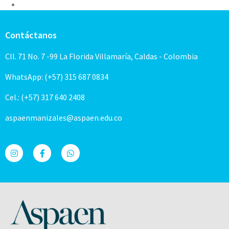
Contáctanos
Cll. 71 No. 7 -99 La Florida Villamaría, Caldas - Colombia
WhatsApp: (+57) 315 687 0834
Cel.: (+57) 317 640 2408
aspaenmanizales@aspaen.edu.co