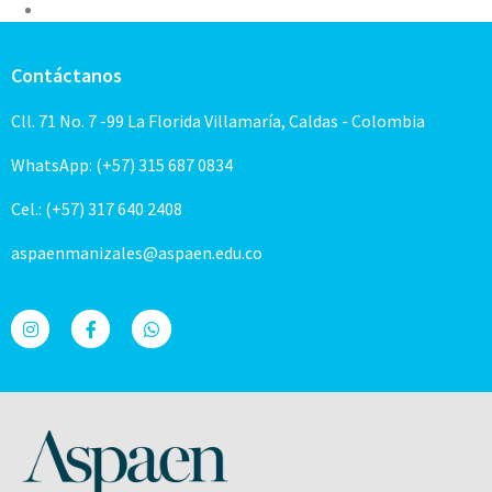
Contáctanos
Cll. 71 No. 7 -99 La Florida Villamaría, Caldas - Colombia
WhatsApp: (+57) 315 687 0834
Cel.: (+57) 317 640 2408
aspaenmanizales@aspaen.edu.co