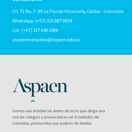
Cll. 71 No. 7 -99 La Florida Villamaría, Caldas - Colombia
WhatsApp: (+57) 315 687 0834
Cel.: (+57) 317 640 2408
aspaenmanizales@aspaen.edu.co
Somos una entidad sin ánimo de lucro que dirige una
red de colegios y preescolares en 9 ciudades de
Colombia, promovidos por padres de familia.