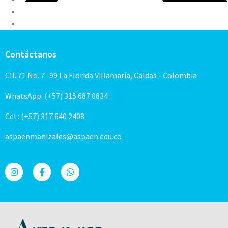
Contáctanos
Cll. 71 No. 7 -99 La Florida Villamaría, Caldas - Colombia
WhatsApp: (+57) 315 687 0834
Cel.: (+57) 317 640 2408
aspaenmanizales@aspaen.edu.co