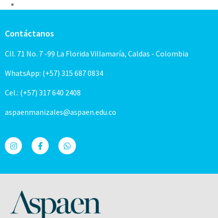
Contáctanos
Cll. 71 No. 7 -99 La Florida Villamaría, Caldas - Colombia
WhatsApp: (+57) 315 687 0834
Cel.: (+57) 317 640 2408
aspaenmanizales@aspaen.edu.co