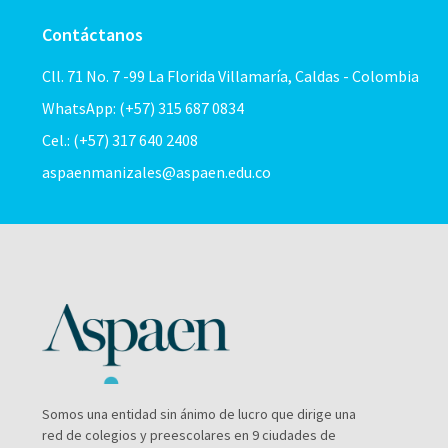
Contáctanos
Cll. 71 No. 7 -99 La Florida Villamaría, Caldas - Colombia
WhatsApp: (+57) 315 687 0834
Cel.: (+57) 317 640 2408
aspaenmanizales@aspaen.edu.co
Somos una entidad sin ánimo de lucro que dirige una
red de colegios y preescolares en 9 ciudades de