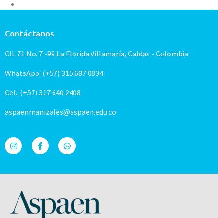
Contáctanos
Cll. 71 No. 7 -99 La Florida Villamaría, Caldas - Colombia
WhatsApp: (+57) 315 687 0834
Cel.: (+57) 317 640 2408
aspaenmanizales@aspaen.edu.co