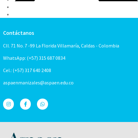
Contáctanos
Cll. 71 No. 7 -99 La Florida Villamaría, Caldas - Colombia
WhatsApp: (+57) 315 687 0834
Cel.: (+57) 317 640 2408
aspaenmanizales@aspaen.edu.co