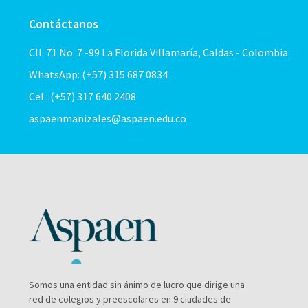
Contáctanos
Cll. 71 No. 7 -99 La Florida Villamaría, Caldas - Colombia
WhatsApp: (+57) 315 687 0834
Cel.: (+57) 317 640 2408
aspaenmanizales@aspaen.edu.co
Somos una entidad sin ánimo de lucro que dirige una
red de colegios y preescolares en 9 ciudades de