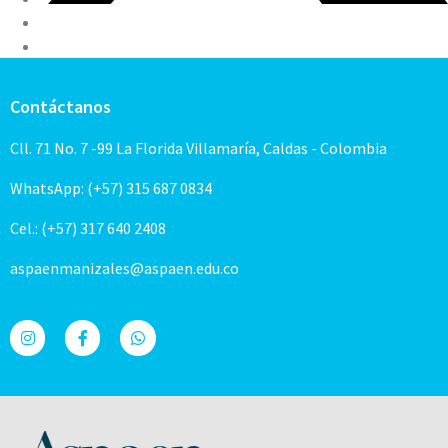
Contáctanos
Cll. 71 No. 7 -99 La Florida Villamaría, Caldas - Colombia
WhatsApp: (+57) 315 687 0834
Cel.: (+57) 317 640 2408
aspaenmanizales@aspaen.edu.co