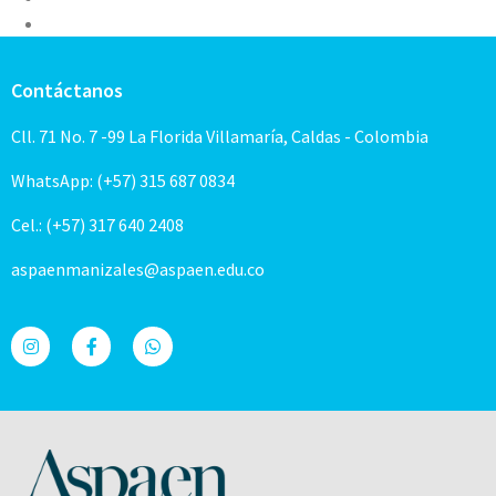
Contáctanos
Cll. 71 No. 7 -99 La Florida Villamaría, Caldas - Colombia
WhatsApp: (+57) 315 687 0834
Cel.: (+57) 317 640 2408
aspaenmanizales@aspaen.edu.co