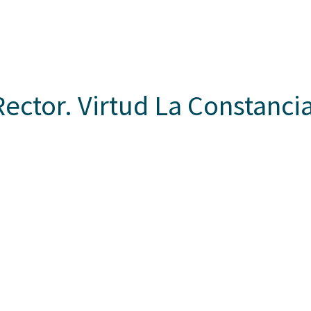
Somos Aspaen
Nuestra Red
Admisi
 HORIZONTES
PROYECTO EDUCATIVO
LO QUE NOS INSPIRA
COM
ector. Virtud La Constancia