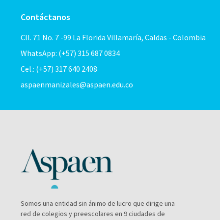
Contáctanos
Cll. 71 No. 7 -99 La Florida Villamaría, Caldas - Colombia
WhatsApp: (+57) 315 687 0834
Cel.: (+57) 317 640 2408
aspaenmanizales@aspaen.edu.co
Somos una entidad sin ánimo de lucro que dirige una
red de colegios y preescolares en 9 ciudades de