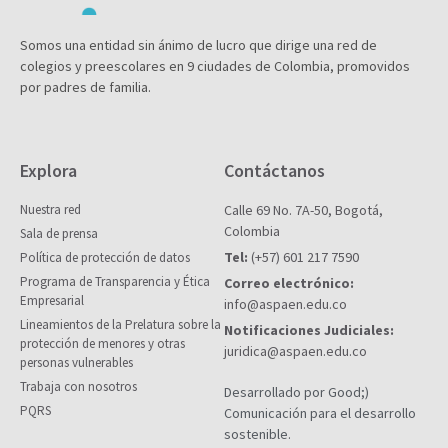
Somos una entidad sin ánimo de lucro que dirige una red de
colegios y preescolares en 9 ciudades de Colombia, promovidos
por padres de familia.
Explora
Contáctanos
Nuestra red
Calle 69 No. 7A-50, Bogotá,
Colombia
Sala de prensa
Tel:
(+57) 601 217 7590
Política de protección de datos
Programa de Transparencia y Ética
Correo electrónico:
Empresarial
info@aspaen.edu.co
Lineamientos de la Prelatura sobre la
Notificaciones Judiciales:
protección de menores y otras
juridica@aspaen.edu.co
personas vulnerables
Trabaja con nosotros
Desarrollado por Good;)
PQRS
Comunicación para el desarrollo
sostenible.