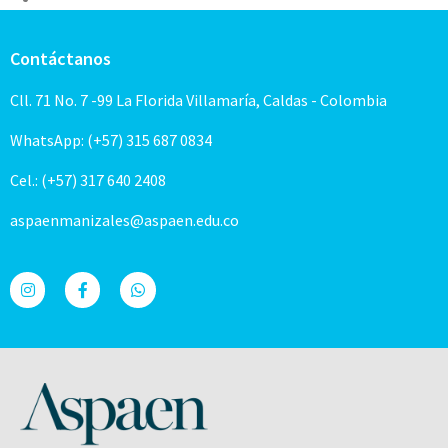
Contáctanos
Cll. 71 No. 7 -99 La Florida Villamaría, Caldas - Colombia
WhatsApp: (+57) 315 687 0834
Cel.: (+57) 317 640 2408
aspaenmanizales@aspaen.edu.co