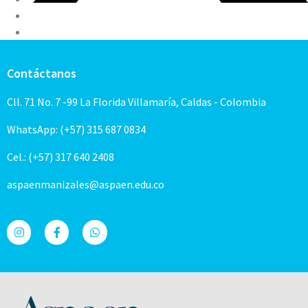
Contáctanos
Cll. 71 No. 7 -99 La Florida Villamaría, Caldas - Colombia
WhatsApp: (+57) 315 687 0834
Cel.: (+57) 317 640 2408
aspaenmanizales@aspaen.edu.co