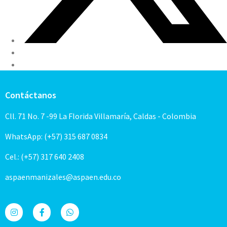
Contáctanos
Cll. 71 No. 7 -99 La Florida Villamaría, Caldas - Colombia
WhatsApp: (+57) 315 687 0834
Cel.: (+57) 317 640 2408
aspaenmanizales@aspaen.edu.co