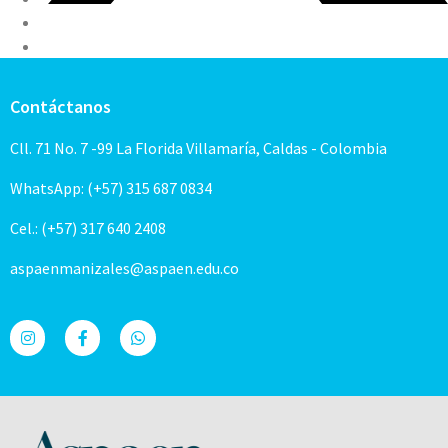
Contáctanos
Cll. 71 No. 7 -99 La Florida Villamaría, Caldas - Colombia
WhatsApp: (+57) 315 687 0834
Cel.: (+57) 317 640 2408
aspaenmanizales@aspaen.edu.co