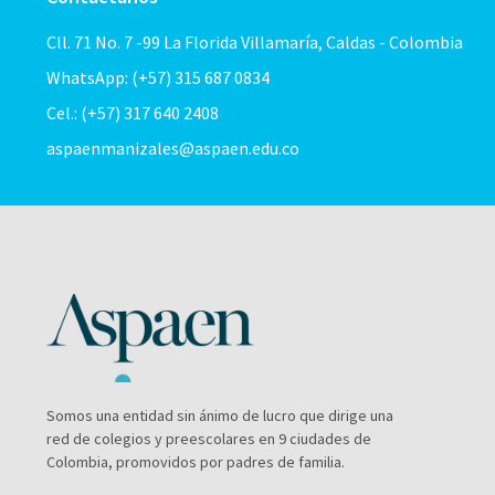
Cll. 71 No. 7 -99 La Florida Villamaría, Caldas - Colombia
WhatsApp: (+57) 315 687 0834
Cel.: (+57) 317 640 2408
aspaenmanizales@aspaen.edu.co
Somos una entidad sin ánimo de lucro que dirige una
red de colegios y preescolares en 9 ciudades de
Colombia, promovidos por padres de familia.