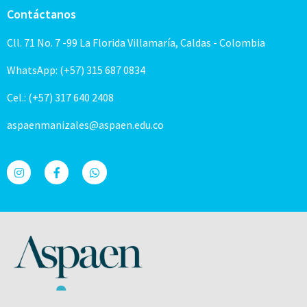
Contáctanos
Cll. 71 No. 7 -99 La Florida Villamaría, Caldas - Colombia
WhatsApp: (+57) 315 687 0834
Cel.: (+57) 317 640 2408
aspaenmanizales@aspaen.edu.co