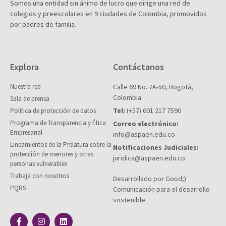
Somos una entidad sin ánimo de lucro que dirige una red de
colegios y preescolares en 9 ciudades de Colombia, promovidos
por padres de familia.
Explora
Contáctanos
Nuestra red
Calle 69 No. 7A-50, Bogotá,
Colombia
Sala de prensa
Tel:
(+57) 601 217 7590
Política de protección de datos
Programa de Transparencia y Ética
Correo electrónico:
Empresarial
info@aspaen.edu.co
Lineamientos de la Prelatura sobre la
Notificaciones Judiciales:
protección de menores y otras
juridica@aspaen.edu.co
personas vulnerables
Trabaja con nosotros
Desarrollado por Good;)
PQRS
Comunicación para el desarrollo
sostenible.