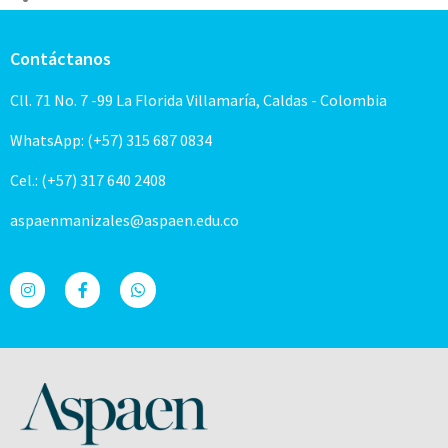
Contáctanos
Cll. 71 No. 7 -99 La Florida Villamaría, Caldas - Colombia
WhatsApp: (+57) 315 687 0834
Cel.: (+57) 317 640 2408
aspaenmanizales@aspaen.edu.co