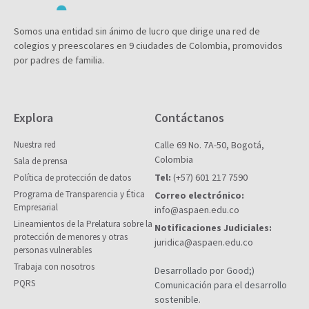
Somos una entidad sin ánimo de lucro que dirige una red de
colegios y preescolares en 9 ciudades de Colombia, promovidos
por padres de familia.
Explora
Contáctanos
Nuestra red
Calle 69 No. 7A-50, Bogotá,
Colombia
Sala de prensa
Tel:
(+57) 601 217 7590
Política de protección de datos
Programa de Transparencia y Ética
Correo electrónico:
Empresarial
info@aspaen.edu.co
Lineamientos de la Prelatura sobre la
Notificaciones Judiciales:
protección de menores y otras
juridica@aspaen.edu.co
personas vulnerables
Trabaja con nosotros
Desarrollado por Good;)
PQRS
Comunicación para el desarrollo
sostenible.