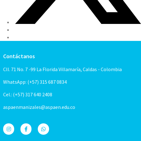
Contáctanos
Cll. 71 No. 7 -99 La Florida Villamaría, Caldas - Colombia
WhatsApp: (+57) 315 687 0834
Cel.: (+57) 317 640 2408
aspaenmanizales@aspaen.edu.co