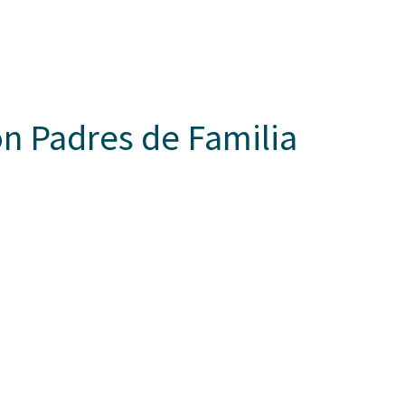
Somos Aspaen
Nuestra Red
Admisi
 HORIZONTES
PROYECTO EDUCATIVO
LO QUE NOS INSPIRA
COM
on Padres de Familia