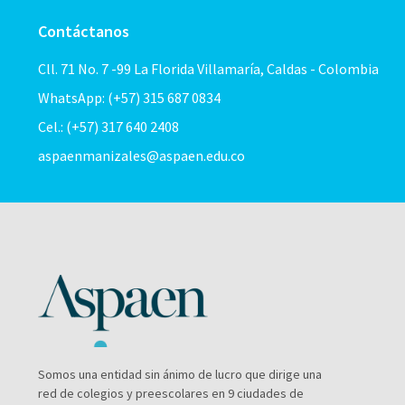
Contáctanos
Cll. 71 No. 7 -99 La Florida Villamaría, Caldas - Colombia
WhatsApp: (+57) 315 687 0834
Cel.: (+57) 317 640 2408
aspaenmanizales@aspaen.edu.co
Somos una entidad sin ánimo de lucro que dirige una
red de colegios y preescolares en 9 ciudades de