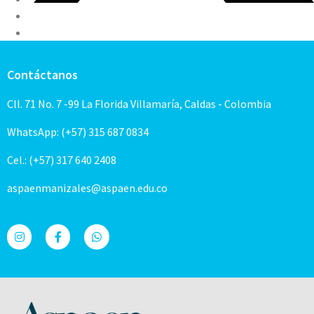
Contáctanos
Cll. 71 No. 7 -99 La Florida Villamaría, Caldas - Colombia
WhatsApp: (+57) 315 687 0834
Cel.: (+57) 317 640 2408
aspaenmanizales@aspaen.edu.co