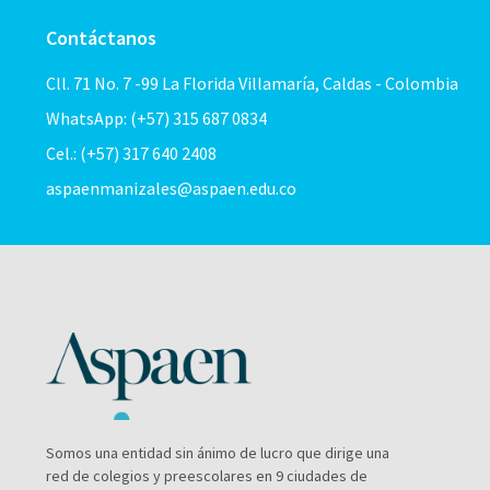
Contáctanos
Cll. 71 No. 7 -99 La Florida Villamaría, Caldas - Colombia
WhatsApp: (+57) 315 687 0834
Cel.: (+57) 317 640 2408
aspaenmanizales@aspaen.edu.co
Somos una entidad sin ánimo de lucro que dirige una
red de colegios y preescolares en 9 ciudades de