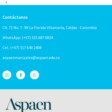
Contáctanos
Cll. 71 No. 7 -99 La Florida Villamaría, Caldas - Colombia
WhatsApp: (+57) 315 687 0834
Cel.: (+57) 317 640 2408
aspaenmanizales@aspaen.edu.co