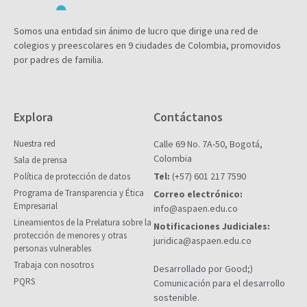
Somos una entidad sin ánimo de lucro que dirige una red de
colegios y preescolares en 9 ciudades de Colombia, promovidos
por padres de familia.
Explora
Contáctanos
Nuestra red
Calle 69 No. 7A-50, Bogotá,
Colombia
Sala de prensa
Tel:
(+57) 601 217 7590
Política de protección de datos
Programa de Transparencia y Ética
Correo electrónico:
Empresarial
info@aspaen.edu.co
Lineamientos de la Prelatura sobre la
Notificaciones Judiciales:
protección de menores y otras
juridica@aspaen.edu.co
personas vulnerables
Trabaja con nosotros
Desarrollado por Good;)
PQRS
Comunicación para el desarrollo
sostenible.