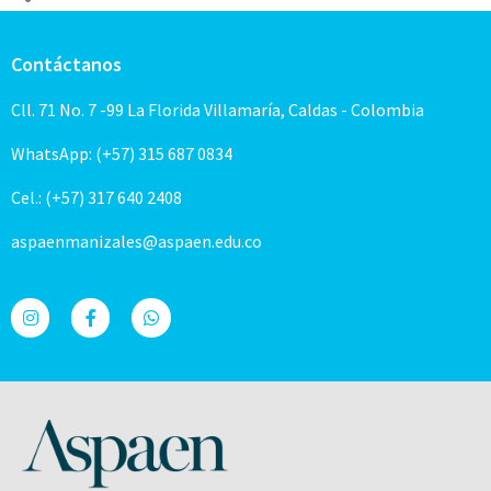
Contáctanos
Cll. 71 No. 7 -99 La Florida Villamaría, Caldas - Colombia
WhatsApp: (+57) 315 687 0834
Cel.: (+57) 317 640 2408
aspaenmanizales@aspaen.edu.co