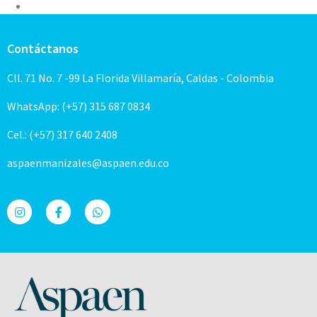
Contáctanos
Cll. 71 No. 7 -99 La Florida Villamaría, Caldas - Colombia
WhatsApp: (+57) 315 687 0834
Cel.: (+57) 317 640 2408
aspaenmanizales@aspaen.edu.co