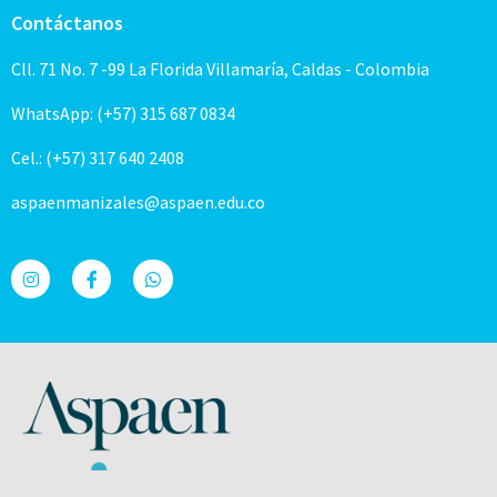
Contáctanos
Cll. 71 No. 7 -99 La Florida Villamaría, Caldas - Colombia
WhatsApp: (+57) 315 687 0834
Cel.: (+57) 317 640 2408
aspaenmanizales@aspaen.edu.co