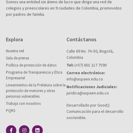
Somos una entidad sin ánimo de lucro que dirige una red de
colegios y preescolares en 9 ciudades de Colombia, promovidos
por padres de familia.
Explora
Contáctanos
Nuestra red
Calle 69 No. 7A-50, Bogotá,
Colombia
Sala de prensa
Tel:
(+57) 601 217 7590
Política de protección de datos
Programa de Transparencia y Ética
Correo electrónico:
Empresarial
info@aspaen.edu.co
Lineamientos de la Prelatura sobre la
Notificaciones Judiciales:
protección de menores y otras
juridica@aspaen.edu.co
personas vulnerables
Trabaja con nosotros
Desarrollado por Good;)
PQRS
Comunicación para el desarrollo
sostenible.