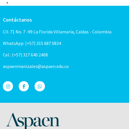
Contáctanos
Cll. 71 No. 7 -99 La Florida Villamaría, Caldas - Colombia
WhatsApp: (+57) 315 687 0834
Cel.: (+57) 317 640 2408
aspaenmanizales@aspaen.edu.co