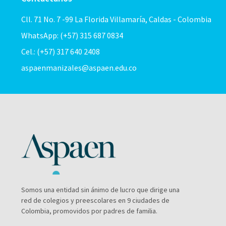
Cll. 71 No. 7 -99 La Florida Villamaría, Caldas - Colombia
WhatsApp: (+57) 315 687 0834
Cel.: (+57) 317 640 2408
aspaenmanizales@aspaen.edu.co
Somos una entidad sin ánimo de lucro que dirige una
red de colegios y preescolares en 9 ciudades de
Colombia, promovidos por padres de familia.