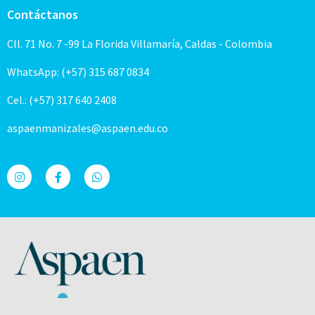
Contáctanos
Cll. 71 No. 7 -99 La Florida Villamaría, Caldas - Colombia
WhatsApp: (+57) 315 687 0834
Cel.: (+57) 317 640 2408
aspaenmanizales@aspaen.edu.co