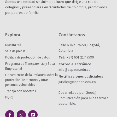
Somos una entidad sin ánimo de lucro que dirige una red de
colegios y preescolares en 9 ciudades de Colombia, promovidos
por padres de familia.
Explora
Contáctanos
Nuestra red
Calle 69 No. 7A-50, Bogotá,
Colombia
Sala de prensa
Tel:
(+57) 601 217 7590
Política de protección de datos
Programa de Transparencia y Ética
Correo electrónico:
Empresarial
info@aspaen.edu.co
Lineamientos de la Prelatura sobre la
Notificaciones Judiciales:
protección de menores y otras
juridica@aspaen.edu.co
personas vulnerables
Trabaja con nosotros
Desarrollado por Good;)
PQRS
Comunicación para el desarrollo
sostenible.