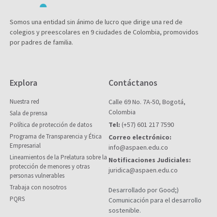
Somos una entidad sin ánimo de lucro que dirige una red de
colegios y preescolares en 9 ciudades de Colombia, promovidos
por padres de familia.
Explora
Contáctanos
Nuestra red
Calle 69 No. 7A-50, Bogotá,
Colombia
Sala de prensa
Tel:
(+57) 601 217 7590
Política de protección de datos
Programa de Transparencia y Ética
Correo electrónico:
Empresarial
info@aspaen.edu.co
Lineamientos de la Prelatura sobre la
Notificaciones Judiciales:
protección de menores y otras
juridica@aspaen.edu.co
personas vulnerables
Trabaja con nosotros
Desarrollado por Good;)
PQRS
Comunicación para el desarrollo
sostenible.