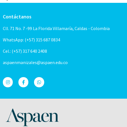
Contáctanos
Cll. 71 No. 7 -99 La Florida Villamaría, Caldas - Colombia
WhatsApp: (+57) 315 687 0834
Cel.: (+57) 317 640 2408
aspaenmanizales@aspaen.edu.co