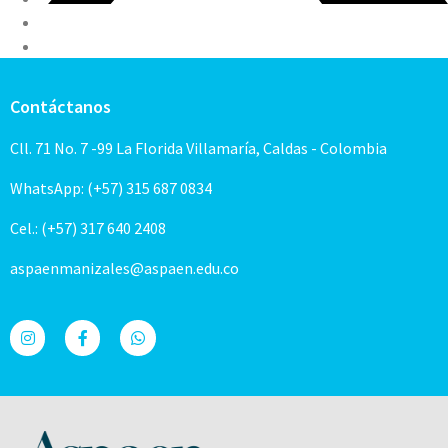
Contáctanos
Cll. 71 No. 7 -99 La Florida Villamaría, Caldas - Colombia
WhatsApp: (+57) 315 687 0834
Cel.: (+57) 317 640 2408
aspaenmanizales@aspaen.edu.co