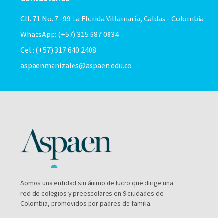
Cll. 71 No. 7 -99 La Florida Villamaría, Caldas - Colombia
WhatsApp: (+57) 315 687 0834
Cel.: (+57) 317 640 2408
aspaenmanizales@aspaen.edu.co
Somos una entidad sin ánimo de lucro que dirige una
red de colegios y preescolares en 9 ciudades de
Colombia, promovidos por padres de familia.