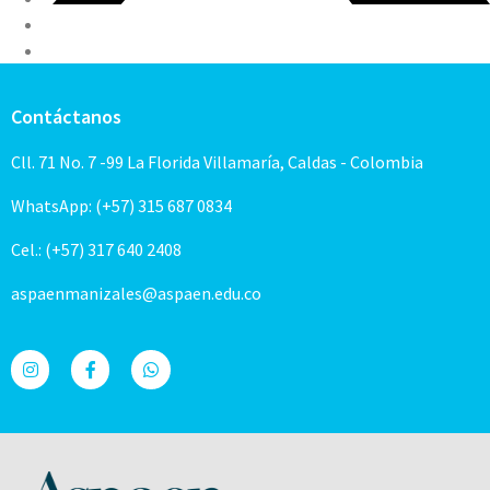
Contáctanos
Cll. 71 No. 7 -99 La Florida Villamaría, Caldas - Colombia
WhatsApp: (+57) 315 687 0834
Cel.: (+57) 317 640 2408
aspaenmanizales@aspaen.edu.co